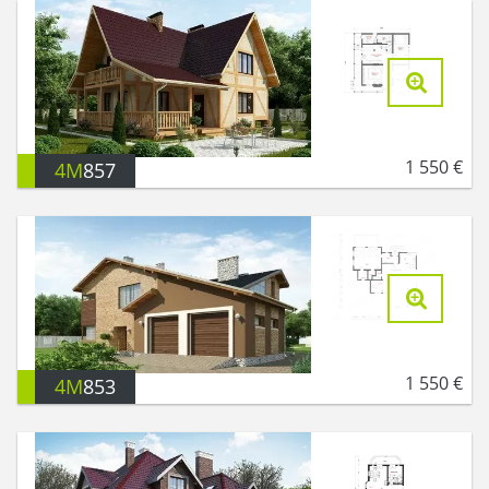
1 550
€
4M
857
1 550
€
4M
853