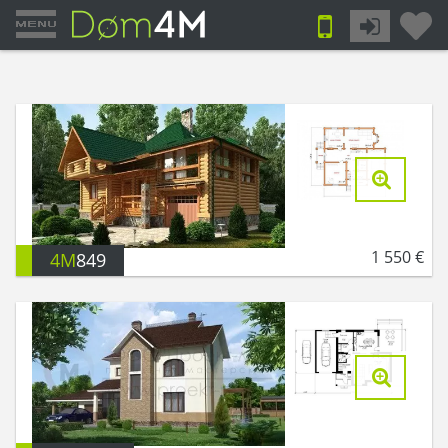
1 550
€
4M
849