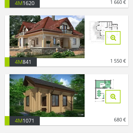
1 660
€
4M
1620
1 550
€
4M
841
680
€
4M
1071