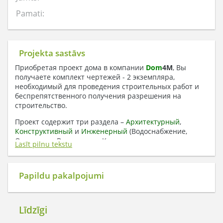
Pamati:
Projekta sastāvs
Приобретая проект дома в компании
Dom
4
M
, Вы
получаете комплект чертежей - 2 экземпляра,
необходимый для проведения строительных работ и
беспрепятственного получения разрешения на
строительство.
Проект содержит три раздела –
Архитектурный
,
Конструктивный
и
Инженерный
(Водоснабжение,
Отопление, Вентиляция, Канализация,
Lasīt pilnu tekstu
Электроснабжение) + Пояснительная записка
1. Архитектурный раздел:
Papildu pakalpojumi
Общие данные по проекту
План координационных осей
Поэтажные кладочные планы
Līdzīgi
Поэтажные маркировочные планы с
экспликацией помещений