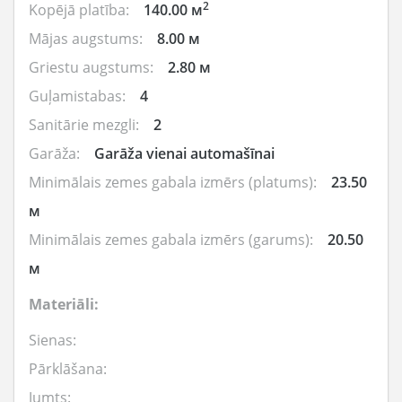
2
Kopējā platība:
140.00 м
Mājas augstums:
8.00 м
Griestu augstums:
2.80 м
Guļamistabas:
4
Sanitārie mezgli:
2
Garāža:
Garāža vienai automašīnai
Minimālais zemes gabala izmērs (platums):
23.50
м
Minimālais zemes gabala izmērs (garums):
20.50
м
Materiāli:
Sienas:
Pārklāšana:
Jumts: