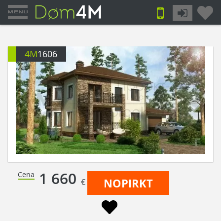
4M
1606
1 660
Cena
NOPIRKT
€