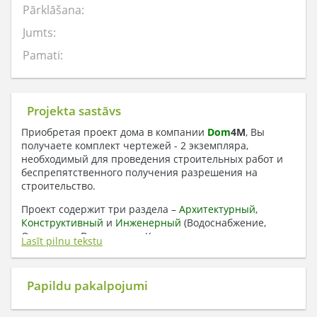
Pārklāšana:
Jumts:
Pamati:
Projekta sastāvs
Приобретая проект дома в компании
Dom
4
M
, Вы
получаете комплект чертежей - 2 экземпляра,
необходимый для проведения строительных работ и
беспрепятственного получения разрешения на
строительство.
Проект содержит три раздела –
Архитектурный
,
Конструктивный
и
Инженерный
(Водоснабжение,
Отопление, Вентиляция, Канализация,
Lasīt pilnu tekstu
Электроснабжение) + Пояснительная записка
1. Архитектурный раздел:
Papildu pakalpojumi
Общие данные по проекту
План координационных осей