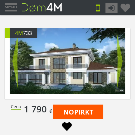
4M
733
1 790
Cena
NOPIRKT
€