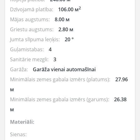
2
Dzīvojamā platība:
106.00 м
Mājas augstums:
8.00 м
Griestu augstums:
2.80 м
Jumta slīpuma leņķis:
20 °
Guļamistabas:
4
Sanitārie mezgli:
3
Garāža:
Garāža vienai automašīnai
Minimālais zemes gabala izmērs (platums):
27.96
м
Minimālais zemes gabala izmērs (garums):
26.38
м
Materiāli:
Sienas: