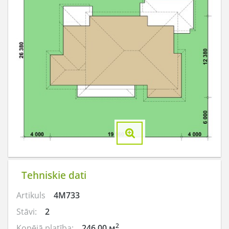
Tehniskie dati
Artikuls
4M733
Stāvi:
2
2
Kopējā platība:
246.00 м