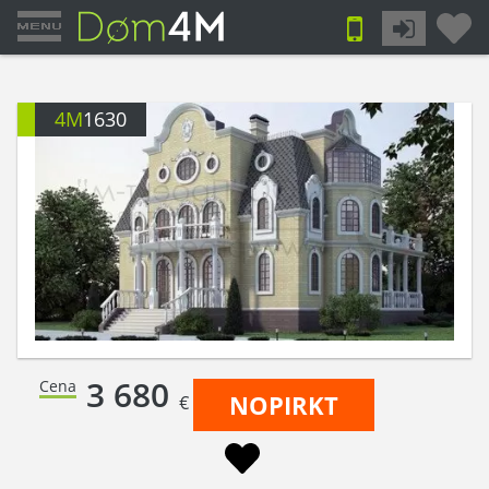
4M
1630
3 680
Cena
NOPIRKT
€