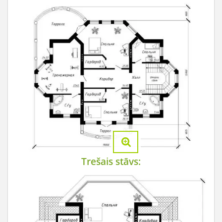
Trešais stāvs: