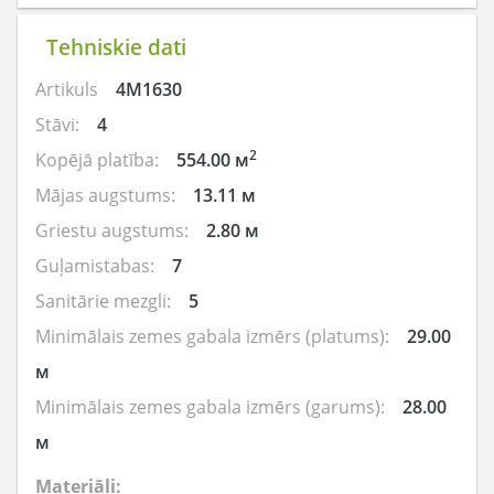
Tehniskie dati
Artikuls
4M1630
Stāvi:
4
2
Kopējā platība:
554.00 м
Mājas augstums:
13.11 м
Griestu augstums:
2.80 м
Guļamistabas:
7
Sanitārie mezgli:
5
Minimālais zemes gabala izmērs (platums):
29.00
м
Minimālais zemes gabala izmērs (garums):
28.00
м
Materiāli: