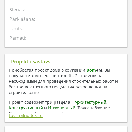
Sienas:
Pārklāšana:
Jumts:
Pamati:
Projekta sastāvs
Приобретая проект дома в компании
Dom
4
M
, Вы
получаете комплект чертежей - 2 экземпляра,
необходимый для проведения строительных работ и
беспрепятственного получения разрешения на
строительство.
Проект содержит три раздела –
Архитектурный
,
Конструктивный
и
Инженерный
(Водоснабжение,
Отопление, Вентиляция, Канализация,
Lasīt pilnu tekstu
Электроснабжение) + Пояснительная записка
1. Архитектурный раздел: