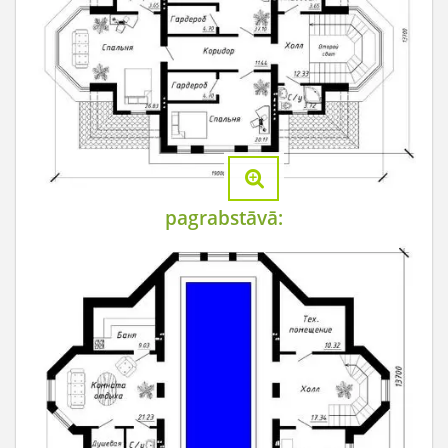
pagrabstāvā: