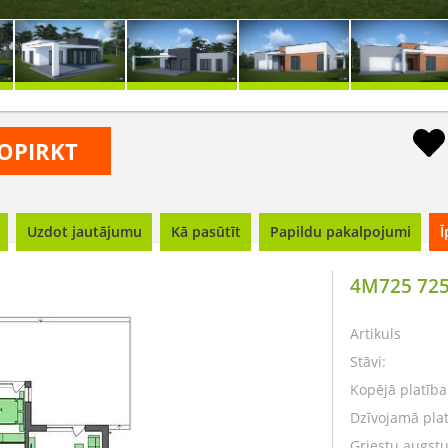
OPIRKT
Uzdot jautājumu
Kā pasūtīt
Papildu pakalpojumi
Ī
4M725 72
Artikuls
Stāvi:
Kopējā platība
Dzīvojamā plat
Griestu augst