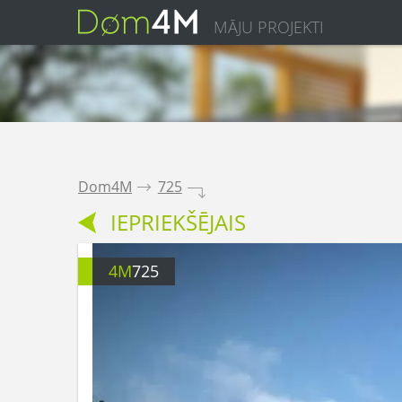
MĀJU PROJEKTI
Dom4M
.
725
.
IEPRIEKŠĒJAIS
4M
725