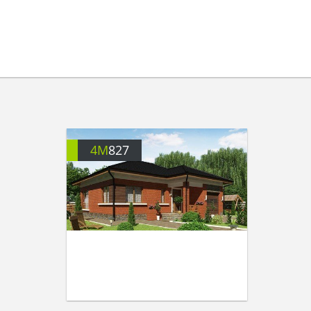
4M
827