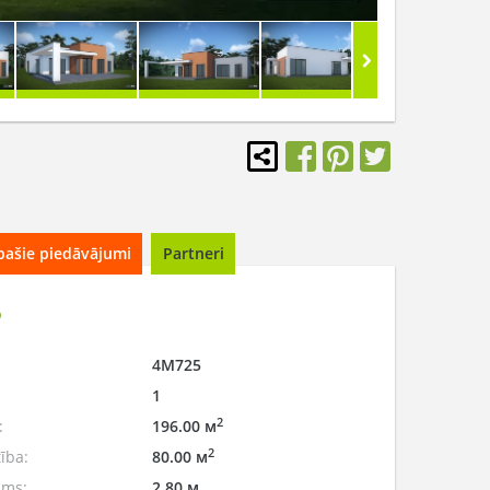
pašie piedāvājumi
Partneri
5
4M725
1
2
:
196.00 м
2
ība:
80.00 м
ums:
2.80 м