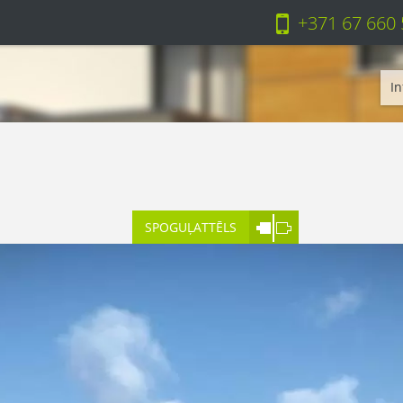
+371 67 660
In
SPOGUĻATTĒLS