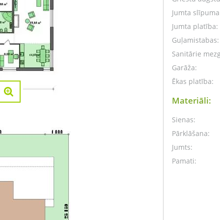
Jumta slīpuma 
Jumta platība:
Guļamistabas:
Sanitārie mezg
Garāža:
Ēkas platība:
Materiāli:
Sienas:
Pārklāšana:
Jumts:
Pamati: