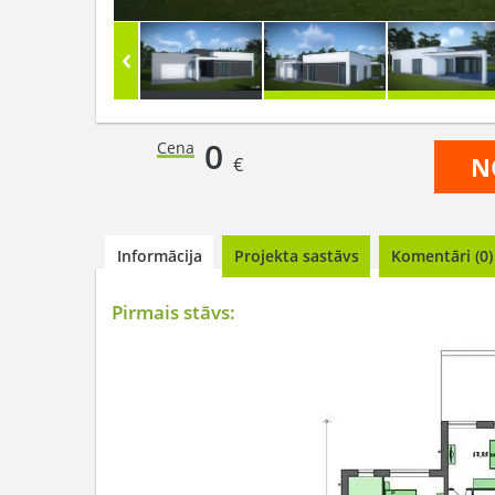
0
Cena
N
€
Informācija
Projekta sastāvs
Komentāri (0)
Pirmais stāvs: