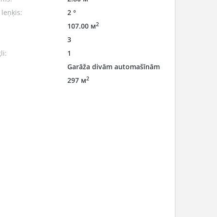
leņķis:
2 °
2
107.00 м
3
li:
1
Garāža divām automašīnām
2
297 м