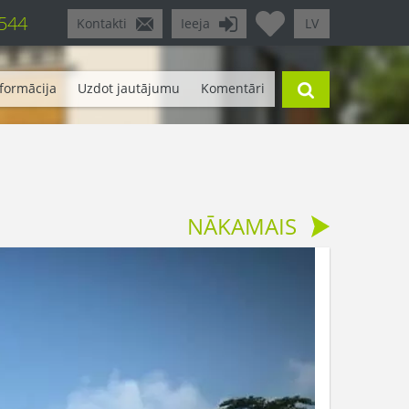
 544
Kontakti
Ieeja
LV
formācija
Uzdot jautājumu
Komentāri
NĀKAMAIS