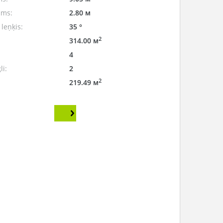
ums:
2.80 м
leņķis:
35 °
2
314.00 м
4
li:
2
2
219.49 м