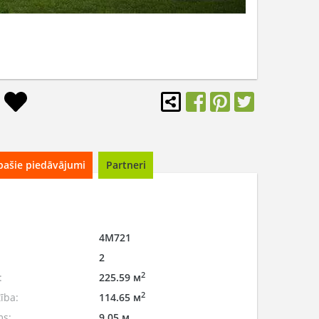
pašie piedāvājumi
Partneri
1
4M721
2
2
:
225.59 м
2
ība:
114.65 м
ms:
9.05 м