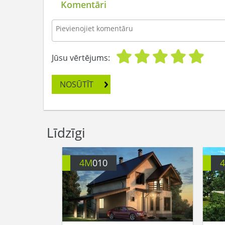
Komentāri
Jūsu vērtējums:
NOSŪTĪT
Līdzīgi
4M
010