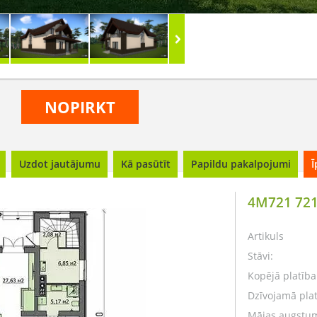
NOPIRKT
Uzdot jautājumu
Kā pasūtīt
Papildu pakalpojumi
Ī
4M721 72
Artikuls
Stāvi:
Kopējā platība
Dzīvojamā plat
Mājas augstu