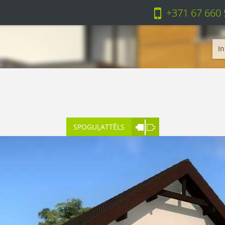
+371 67 660
In
SPOGUĻATTĒLS