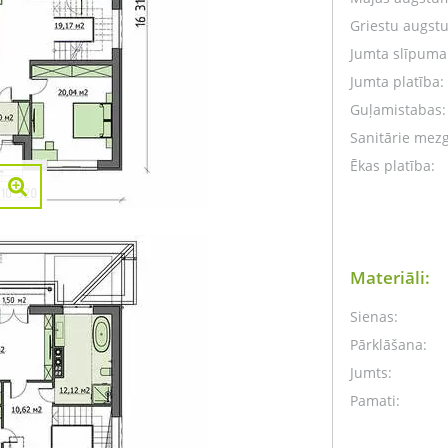
Griestu augst
Jumta slīpuma 
Jumta platība:
Guļamistabas:
Sanitārie mezg
Ēkas platība:
Materiāli:
Sienas:
Pārklāšana:
Jumts:
Pamati: