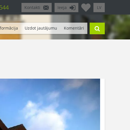
 544
Kontakti
Ieeja
LV
formācija
Uzdot jautājumu
Komentāri