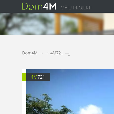
MĀJU PROJEKTI
Dom4M
.
.
4M721
.
4M
721